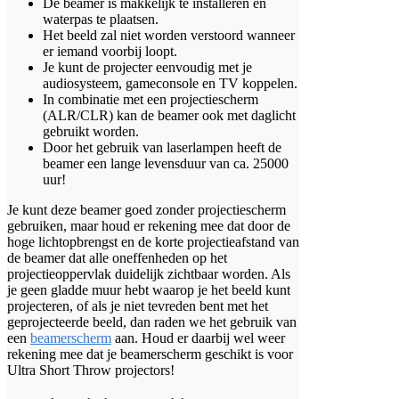
De beamer is makkelijk te installeren en
waterpas te plaatsen.
Het beeld zal niet worden verstoord wanneer
er iemand voorbij loopt.
Je kunt de projecter eenvoudig met je
audiosysteem, gameconsole en TV koppelen.
In combinatie met een projectiescherm
(ALR/CLR) kan de beamer ook met daglicht
gebruikt worden.
Door het gebruik van laserlampen heeft de
beamer een lange levensduur van ca. 25000
uur!
Je kunt deze beamer goed zonder projectiescherm
gebruiken, maar houd er rekening mee dat door de
hoge lichtopbrengst en de korte projectieafstand van
de beamer dat alle oneffenheden op het
projectieoppervlak duidelijk zichtbaar worden. Als
je geen gladde muur hebt waarop je het beeld kunt
projecteren, of als je niet tevreden bent met het
geprojecteerde beeld, dan raden we het gebruik van
een
beamerscherm
aan. Houd er daarbij wel weer
rekening mee dat je beamerscherm geschikt is voor
Ultra Short Throw projectors!