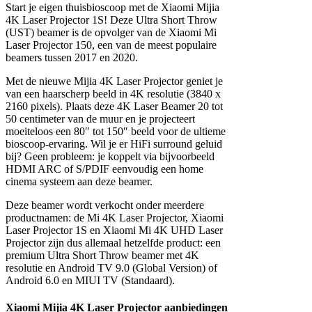
Start je eigen thuisbioscoop met de Xiaomi Mijia
4K Laser Projector 1S! Deze Ultra Short Throw
(UST) beamer is de opvolger van de Xiaomi Mi
Laser Projector 150, een van de meest populaire
beamers tussen 2017 en 2020.
Met de nieuwe Mijia 4K Laser Projector geniet je
van een haarscherp beeld in 4K resolutie (3840 x
2160 pixels). Plaats deze 4K Laser Beamer 20 tot
50 centimeter van de muur en je projecteert
moeiteloos een 80″ tot 150″ beeld voor de ultieme
bioscoop-ervaring. Wil je er HiFi surround geluid
bij? Geen probleem: je koppelt via bijvoorbeeld
HDMI ARC of S/PDIF eenvoudig een home
cinema systeem aan deze beamer.
Deze beamer wordt verkocht onder meerdere
productnamen: de Mi 4K Laser Projector, Xiaomi
Laser Projector 1S en Xiaomi Mi 4K UHD Laser
Projector zijn dus allemaal hetzelfde product: een
premium Ultra Short Throw beamer met 4K
resolutie en Android TV 9.0 (Global Version) of
Android 6.0 en MIUI TV (Standaard).
Xiaomi Mijia 4K Laser Projector aanbiedingen