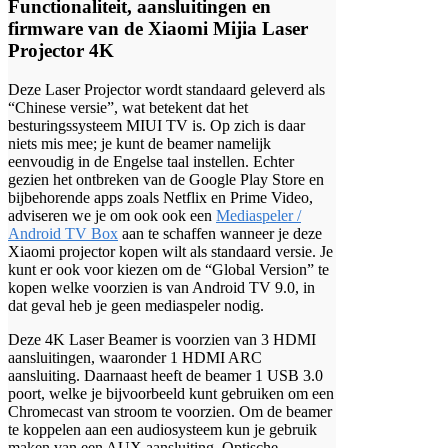
Functionaliteit, aansluitingen en
firmware van de Xiaomi Mijia Laser
Projector 4K
Deze Laser Projector wordt standaard geleverd als
“Chinese versie”, wat betekent dat het
besturingssysteem MIUI TV is. Op zich is daar
niets mis mee; je kunt de beamer namelijk
eenvoudig in de Engelse taal instellen. Echter
gezien het ontbreken van de Google Play Store en
bijbehorende apps zoals Netflix en Prime Video,
adviseren we je om ook ook een
Mediaspeler /
Android TV Box
aan te schaffen wanneer je deze
Xiaomi projector kopen wilt als standaard versie. Je
kunt er ook voor kiezen om de “Global Version” te
kopen welke voorzien is van Android TV 9.0, in
dat geval heb je geen mediaspeler nodig.
Deze 4K Laser Beamer is voorzien van 3 HDMI
aansluitingen, waaronder 1 HDMI ARC
aansluiting. Daarnaast heeft de beamer 1 USB 3.0
poort, welke je bijvoorbeeld kunt gebruiken om een
Chromecast van stroom te voorzien. Om de beamer
te koppelen aan een audiosysteem kun je gebruik
maken van een AUX aansluiting, Optische