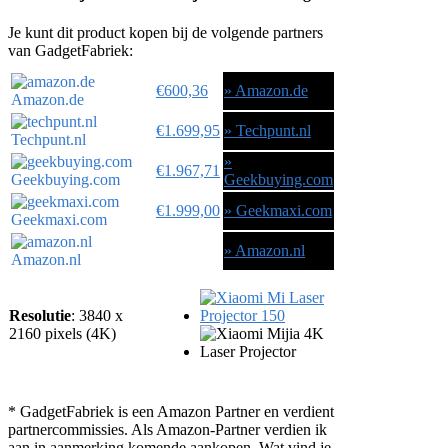
Je kunt dit product kopen bij de volgende partners
van GadgetFabriek:
€600,36
» Amazon.de
Amazon.de
€1.699,95
» Techpunt.nl
Techpunt.nl
»
€1.967,71
Geekbuying.com
Geekbuying.com
€1.999,00
» Geekmaxi.com
Geekmaxi.com
» Amazon.nl
Amazon.nl
Resolutie
:
3840 x
2160 pixels (4K)
* GadgetFabriek is een Amazon Partner en verdient
partnercommissies. Als Amazon-Partner verdien ik
aan in aanmerking komende aankopen. Wat vind je