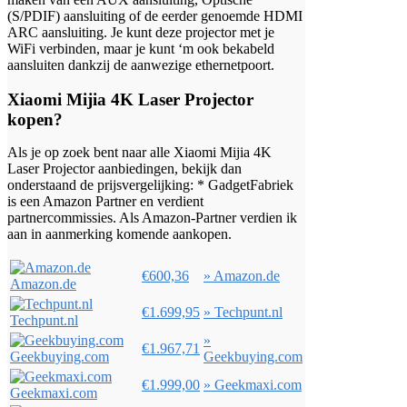
(S/PDIF) aansluiting of de eerder genoemde HDMI
ARC aansluiting. Je kunt deze projector met je
WiFi verbinden, maar je kunt ‘m ook bekabeld
aansluiten dankzij de aanwezige ethernetpoort.
Xiaomi Mijia 4K Laser Projector
kopen?
Als je op zoek bent naar alle Xiaomi Mijia 4K
Laser Projector aanbiedingen, bekijk dan
onderstaand de prijsvergelijking: * GadgetFabriek
is een Amazon Partner en verdient
partnercommissies. Als Amazon-Partner verdien ik
aan in aanmerking komende aankopen.
€600,36
» Amazon.de
Amazon.de
€1.699,95
» Techpunt.nl
Techpunt.nl
»
€1.967,71
Geekbuying.com
Geekbuying.com
€1.999,00
» Geekmaxi.com
Geekmaxi.com