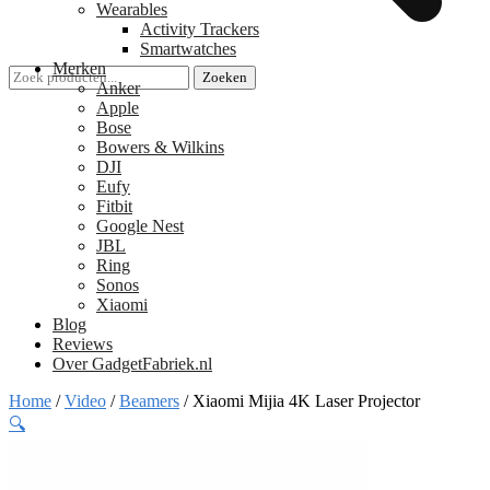
Wearables
Activity Trackers
Smartwatches
Merken
Zoeken
Zoeken
Anker
naar:
Apple
Bose
Bowers & Wilkins
DJI
Eufy
Fitbit
Google Nest
JBL
Ring
Sonos
Xiaomi
Blog
Reviews
Over GadgetFabriek.nl
Home
/
Video
/
Beamers
/
Xiaomi Mijia 4K Laser Projector
🔍