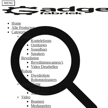
MENU
Home
Alle Producten
Categorieën
Audio
Koptelefoons
Oordopjes
Soundbars
Speakers
Beveiliging
Beveiligingscamera’s
Video Deurbellen
Robots
Dweilrobots
Robotstofzuigers
Smart Home
Smart Hubs
Verlichting
Video
Beamers
Mediaspelers